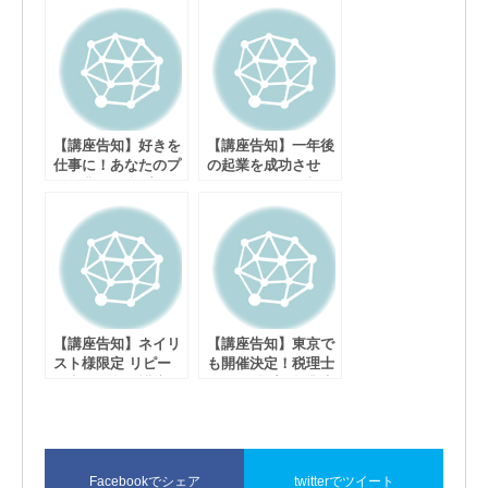
【講座告知】好きを
【講座告知】一年後
仕事に！あなたのプ
の起業を成功させ
チ起業と節税プラン
る！あなたの付加価
値ブランディングセ
ミナー
【講座告知】ネイリ
【講座告知】東京で
スト様限定 リピー
も開催決定！税理士
ト率95％超え講座
による「プチ起業応
援セミナー」
Facebookでシェア
twitterでツイート