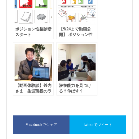
ポジション性格診断
【9/24まで動画公
スタート
開】 ポジション性
格診断・誕生のきっ
かけ
【動画体験談】甚内
潜在能力を見つけ
さま 生涯現役のラ
る？伸ばす？
イフワークとして
Facebookでシェア
twitterでツイート