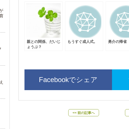
が
育
親との関係、だいじ
もうすぐ成人式。
勇介の帰省
ょうぶ？
フ
Facebookでシェア
え
<< 前の記事へ