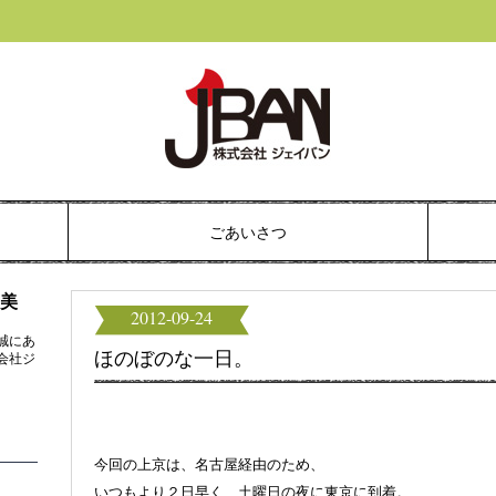
ごあいさつ
由美
2012-09-24
誠にあ
ほのぼのな一日。
会社ジ
。
今回の上京は、名古屋経由のため、
いつもより２日早く、土曜日の夜に東京に到着。