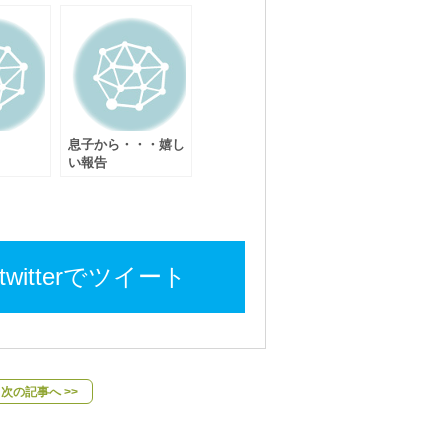
息子から・・・嬉し
い報告
twitterでツイート
次の記事へ >>