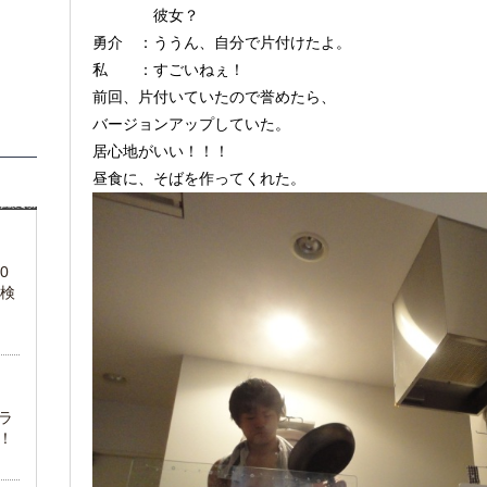
彼女？
勇介 ：ううん、自分で片付けたよ。
私 ：すごいねぇ！
前回、片付いていたので誉めたら、
バージョンアップしていた。
居心地がいい！！！
昼食に、そばを作ってくれた。
0
級検
ラ
！